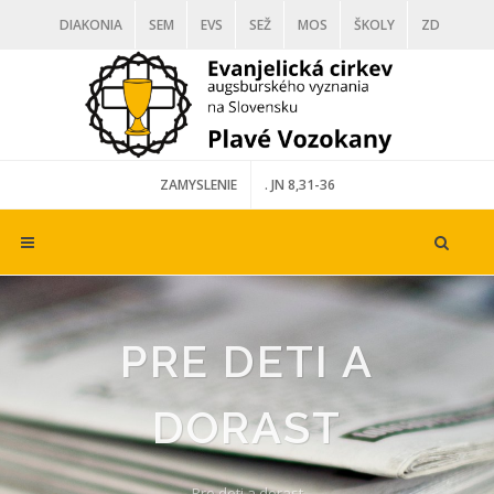
DIAKONIA
SEM
EVS
SEŽ
MOS
ŠKOLY
ZD
VD
DARUJ
ZAMYSLENIE
. JN 8,31-36
PRE DETI A
DORAST
Pre deti a dorast